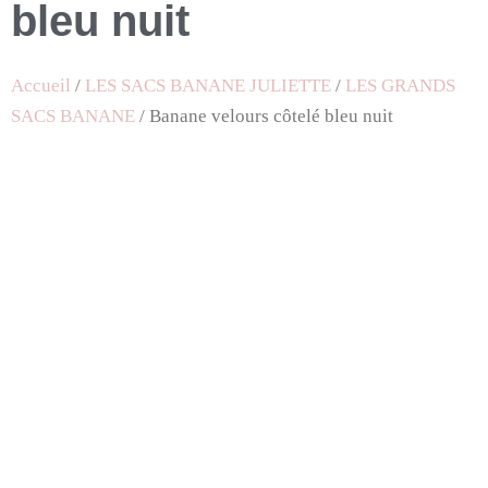
bleu nuit
Accueil
/
LES SACS BANANE JULIETTE
/
LES GRANDS
SACS BANANE
/ Banane velours côtelé bleu nuit