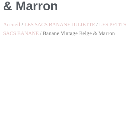
& Marron
Accueil
/
LES SACS BANANE JULIETTE
/
LES PETITS
SACS BANANE
/ Banane Vintage Beige & Marron