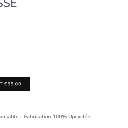
SSE
T €55.00
onsable – Fabrication 100% Upcyclée