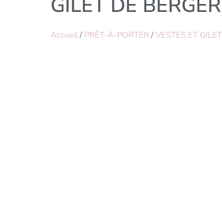
GILET DE BERGE
Accueil
/
PRÊT-À-PORTER
/
VESTES ET GILE