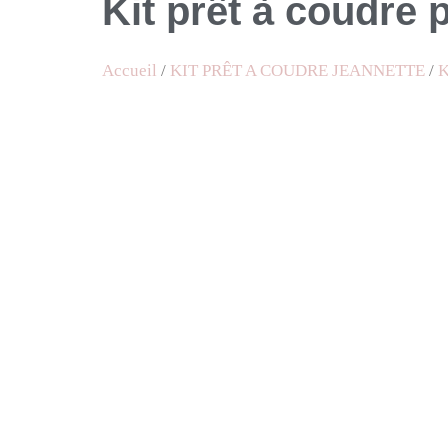
Kit prêt à coudre 
Accueil
/
KIT PRÊT A COUDRE JEANNETTE
/
K