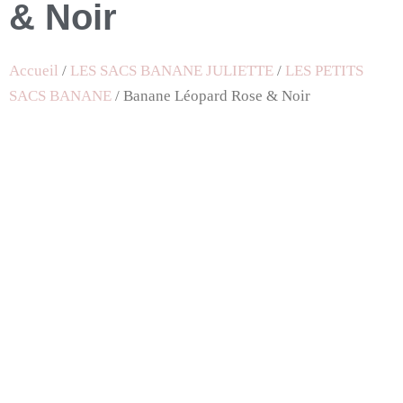
& Noir
Accueil
/
LES SACS BANANE JULIETTE
/
LES PETITS
SACS BANANE
/ Banane Léopard Rose & Noir